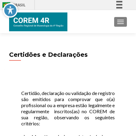
BRASIL
Simplifique!
TOGGLE
Comunica BR
Participe
Acesso à informação
Legislação
Certidões e Declarações
Canais
Certidão, declaração ou validação de registro
são emitidos para comprovar que o(a)
profissional ou a empresa estão legalmente e
regularmente inscritos(as) no COREM de
sua região, observando os seguintes
critérios: