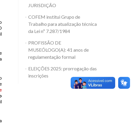
JURISDIÇÃO
COFEM institui Grupo de
o
Trabalho para atualização técnica
O
da Lei nº 7.287/1984
l
PROFISSÃO DE
MUSEÓLOGO(A): 41 anos de
e
regulamentação formal
a
ELEIÇÕES 2025: prorrogação das
inscrições
o
e
e
o
l
a