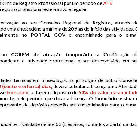
OREM de Registro Profissional por um período de
ATÉ
registro profissional esteja ativo e regular.
torização ao seu Conselho Regional de Registro, através d
ndo uma antecedência mínima de 20 dias do início das atividades. 
italmente no PORTAL GOV
e encaminhado para o e-mai
 ao COREM de atuação temporária
, a Certificação d
pondente a atividade profissional a ser desenvolvida em su
dades técnicas em museologia, na jurisdição de outro Conselh
cento e oitenta) dias
, deverá solicitar a Licença para Atividad
sse
Formulário
, e fazer o depósito de
50% do valor da anuidad
ente, pelo período que durar a Licença. O formulário
assinad
provante de depósito deverão ser encaminhados para o e-mai
dida terá validade de até 03 (três anos, contados a partir da dat