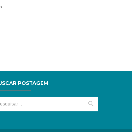
a
USCAR POSTAGEM
squisar por: