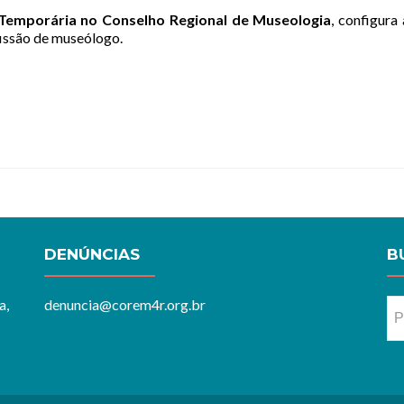
 Temporária no Conselho Regional de Museologia
, configura 
ofissão de museólogo.
DENÚNCIAS
B
a,
denuncia@corem4r.org.br
Pe