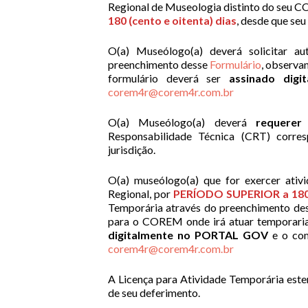
Regional de Museologia distinto do seu C
180
(cento e oitenta)
dias
, desde que seu 
O(a) Museólogo(a) deverá solicitar au
preenchimento desse
Formulário
, observa
formulário deverá ser
assinado dig
corem4r@corem4r.com.br
O(a) Museólogo(a) deverá
requerer
Responsabilidade Técnica (CRT) corres
jurisdição.
O(a) museólogo(a) que for exercer ativi
Regional, por
PERÍODO SUPERIOR a 180 (
Temporária através do preenchimento de
para o COREM onde irá atuar temporariam
digitalmente no PORTAL GOV
e o com
corem4r@corem4r.com.br
A Licença para Atividade Temporária esten
de seu deferimento.