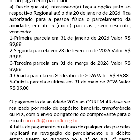
II- do pagamento parcelado:
a) Desde que o(a) interessado(a) faça a opção junto ao
respectivo Regional até o dia 20 de janeiro de 2026, fica
autorizado para a pessoa física o parcelamento da
anuidade, em até 5 (cinco) parcelas , sem desconto,
vencendo:
1-Primeira parcela em 31 de janeiro de 2026 Valor R$
89,88
2-Segunda parcela em 28 de fevereiro de 2026 Valor R$
89,88
3-Terceira parcela em 31 de março de 2026 Valor R$
89,88
4-Quarta parcela em 30 de abril de 2026 Valor R$ 89,88
5-Quinta parcela e ultima em 31 de maio de 2026 Valor
R$ 89,88
O pagamento da anuidade 2026 ao COREM 4R deve ser
realizado por meio de depósito bancário, transferência
ou PIX, com o envio obrigatório do comprovante para o
e mail
corem4r@corem4r.org.br
A falta de pagamento ou atraso de qualquer das parcelas
implicará na revogação do parcelamento e o débito
estará sujeito ao disposto no § 1º do Art. 2º desta