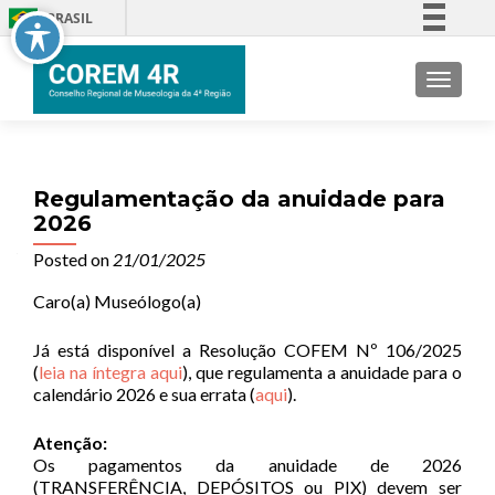
BRASIL
Simplifique!
TOGGLE
Comunica BR
Participe
Acesso à informação
Legislação
Regulamentação da anuidade para
2026
Canais
Posted on
21/01/2025
Caro(a) Museólogo(a)
Já está disponível a Resolução COFEM Nº 106/2025
(
leia na íntegra aqui
), que regulamenta a anuidade para o
calendário 2026 e sua errata (
aqui
).
Atenção:
Os pagamentos da anuidade de 2026
(TRANSFERÊNCIA, DEPÓSITOS ou PIX) devem ser