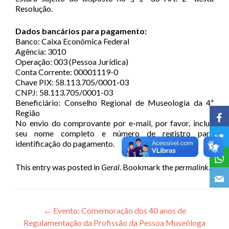
Resolução.
Dados bancários para pagamento:
Banco: Caixa Econômica Federal
Agência: 3010
Operação: 003 (Pessoa Jurídica)
Conta Corrente: 00001119-0
Chave PIX: 58.113.705/0001-03
CNPJ: 58.113.705/0001-03
Beneficiário: Conselho Regional de Museologia da 4ª
Região
No envio do comprovante por e-mail, por favor, inclua
seu nome completo e número de registro para
identificação do pagamento.
This entry was posted in
Geral
. Bookmark the
permalink
.
Navegação de Post
←
Evento: Comemoração dos 40 anos de
Regulamentação da Profissão da Pessoa Museóloga